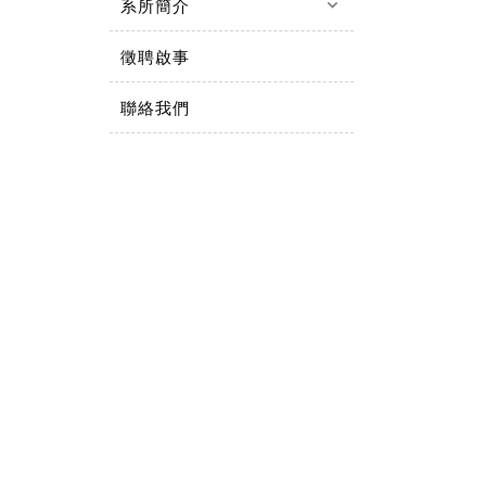
keyboard_arrow_down
系所簡介
徵聘啟事
聯絡我們