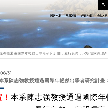
search
關於本系
最新消息
師資介紹
招生入學
強教授通過國際年輕傑出學者研究計畫：履行良知：宋明儒家倫理新
/08/31
本系陳志強教授通過國際年輕傑出學者研究計畫
賀！
本系陳志強教授通過國際年