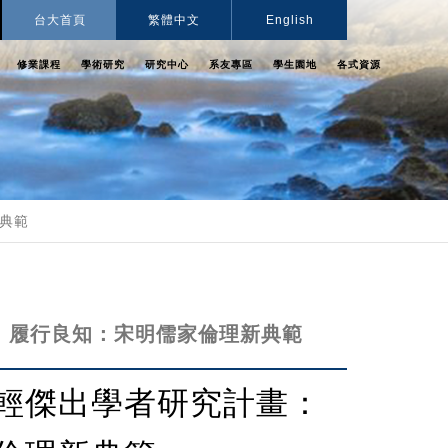
台大首頁
繁體中文
English
修業課程
學術研究
研究中心
系友專區
學生園地
各式資源
典範
：履行良知：宋明儒家倫理新典範
輕傑出學者研究計畫：