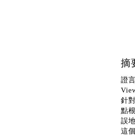
摘
證
Vie
針
點
誤
這