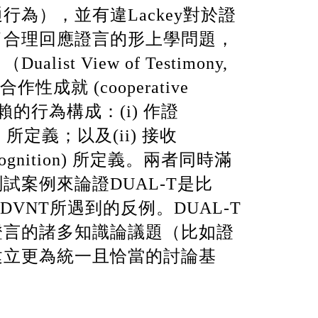
通行為），並有違
Lackey
對於證
了合理回應證言的形上學問題，
」（
Dualist View of Testimony,
合作性成就
(cooperative
賴的行為構成：
(i)
作證
)
所定義；以及
(ii)
接收
ognition)
所定義。兩者同時滿
測試案例來論證
DUAL-T
是比
DVNT
所遇到的反例。
DUAL-T
證言的諸多知識論議題（比如證
建立更為統一且恰當的討論基