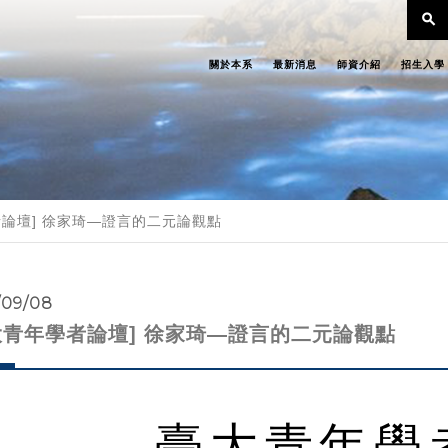
search
關於本系
最新消息
師資介紹
招生入學
者論壇] 徐家琦—證言的二元論觀點
/09/08
大青年學者論壇] 徐家琦—證言的二元論觀點
臺大青年學