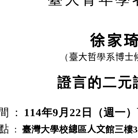
徐家
（
臺大哲
學系
博士
證言的二元
間：
1
14
年
9
月
22
日（週一）
點
：
臺灣大學校
總
區
人文
館三樓
3