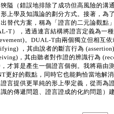
於狹隘（錯誤地排除了成功但高風險的溝
的形上學及知識論的劃分方式。接著，為
提出替代方案，稱為「證言的二元論觀點
AL-T
），透過連言結構將證言定義為一種
ievement)
。
DUAL-T
由兩個獨立但相互依
tifying)
，其由說者的斷言行為
(assertion
eiving)
，其由聽者對作證的辨識行為
(rec
時，才算是產生一個證言個例。我將藉由
NT
更好的觀點，同時它也能夠恰當地解消
為證言提供更單純的形上學定義，從而為
知識的傳遞問題、證言證成的化約問題）
。