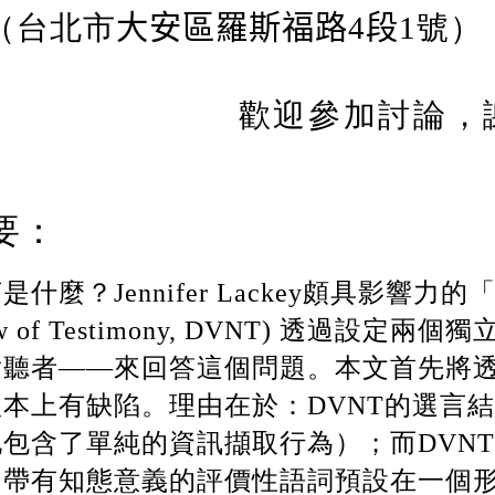
（台北市
大安區羅斯福路
4
段
1
號）
歡迎參加討論，
要：
言是什麼？
Jennifer Lackey
頗具影響力的
w of Testimony, DVNT)
透過設定兩個獨
對聽者——來回答這個問題。本文首先將
根本上有缺陷。理由在於：
DVNT
的選言結
地包含了單純的資訊擷取行為）；而
DVNT
個帶有知態意義的評價性語詞預設在一個