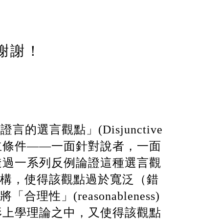
謝謝！
「證言的選言觀點」
(Disjunctive
立條件——一面針對說者，一面
透過一系列反例論證這種選言觀
構，使得該觀點過於寬泛（錯
將「合理性」
(reasonableness)
形上學理論之中，又使得該觀點