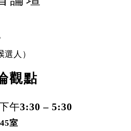
琦
候
選人
）
論觀點
下午
3
:30 –
5
:
3
0
45
室