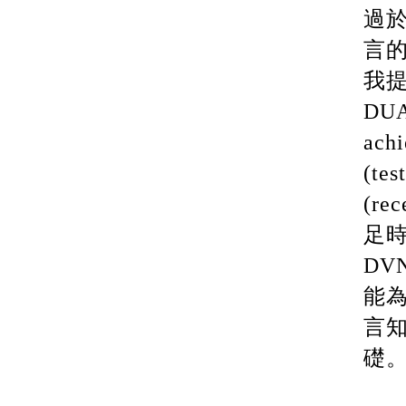
過
言
我
DU
ach
(tes
(rec
足
DV
能
言
礎