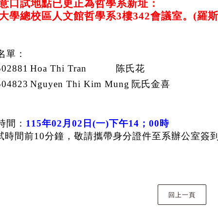
意口試地點已更正為哲學系新址：
大學總校區人文館哲學系3樓342會議室。(羅
名單：
502881
Hoa Thi Tran
陈氏花
504823
Nguyen Thi Kim Mung
阮氏金喜
時間：
115年02月02日(一)下午14；00時
試時間前
10
分鐘，敬請攜帶身分證件至系辦公室簽