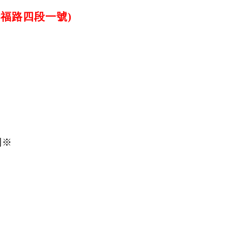
斯福路四段一號)
到※