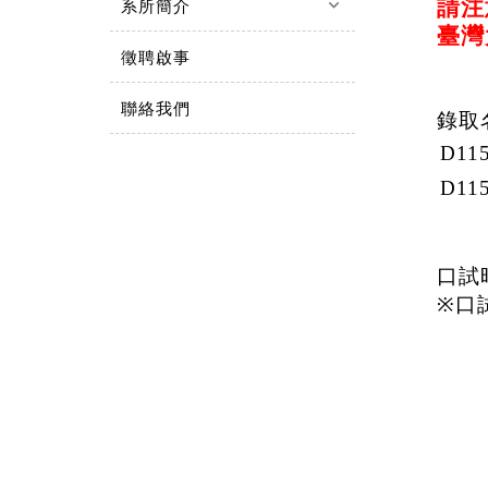
keyboard_arrow_down
請注
系所簡介
臺灣
徵聘啟事
聯絡我們
錄取
D11
D11
口試
※
口