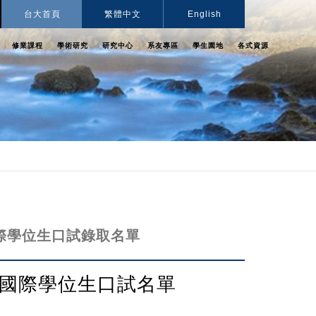
台大首頁
繁體中文
English
修業課程
學術研究
研究中心
系友專區
學生園地
各式資源
國際學位生口試錄取名單
國際學位生口試名單