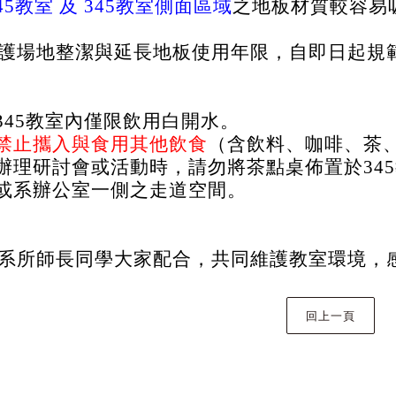
45教室 及 345教室側面區域
之地板材質較容易
護場
地
整潔與延長地板使用年限，自即日起規
345教室內
僅限飲用白開水
。
禁止攜入與食用其他飲食
（含飲料、咖啡、茶
辦理研討會或活動時，請勿將茶點桌佈置於345
或系辦公室一側之走道空間。
系所師長同學大家配合，共同維護教室環境，