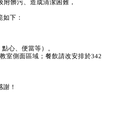
吸附髒污、造成清潔困難，
範如下：
、點心、便當等）。
教室側面區域；餐飲請改安排於342
感謝！