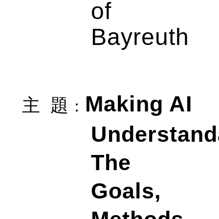
of
Bayreuth
Making AI
主
題
：
Understand
The
Goals,