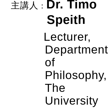
Dr. Timo
主講人
：
Speith
Lecturer,
Departmen
of
Philosophy,
The
University