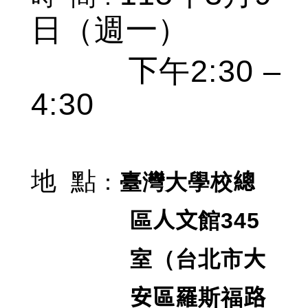
日（週
一
）
2:30 –
下
午
4:30
地
點
：
臺灣大學校
總
區
人文
館
345
室（台北市
大
安區羅
斯福
路