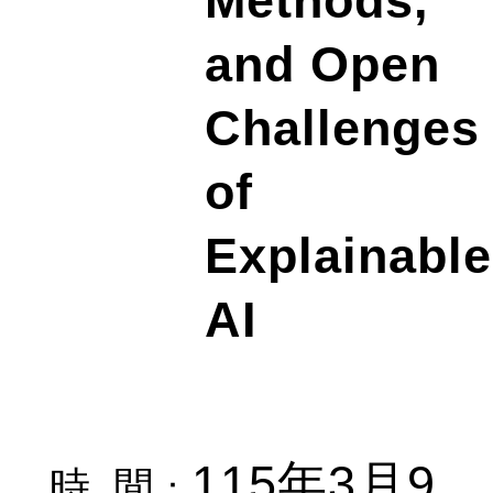
Methods,
and Open
Challenges
of
Explainable
AI
115
3
9
年
月
時
間
：