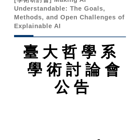
Understandable: The Goals,
Methods, and Open Challenges of
Explainable AI
臺 大 哲 學 系
學 術 討 論 會
公 告