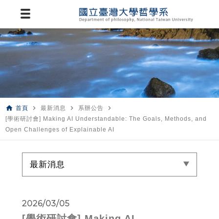
home
navigate_next
navigate_next
navigate_next
首頁
最新消息
系辦公告
[學術研討會] Making AI Understandable: The Goals, Methods, and
Open Challenges of Explainable AI
最新消息
2026/03/05
[學術研討會] Making AI