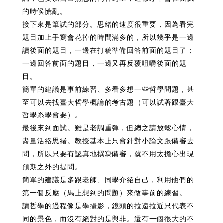
的時候慌亂。
接下來是筆試的部分。思緒的速度很重要，因為看完
題目加上手寫會花掉的時間滿多的，所以幾乎是一邊
讀後面的題目，一邊在打稿準備回答前面的題目了；
一邊回答前面的題目，一邊又再反覆咀嚼後面的題
目。
簡單的建議是事前練習、多看多想一些哲學問題，甚
至可以去找臺大哲學概論的考古題（可以試著跟臺大
哲學系學會要）。
最後來到面試。雖是老調重彈，但總之請放鬆心情，
盡量活絡思緒。教授基本上只會針對小論文跟備審去
問，所以只要有認真地撰寫備審，就不用太擔心出現
預期之外的提問。
簡單的建議是多跟老師、同學介紹自己，利用他們的
第一個反應（馬上想到的問題）來做事前的練習。
讀哲學的過程像是學攝影，鏡頭的拉遠拉近只代表不
同的景色，而沒有絕對的是與非。還有一個很大的不