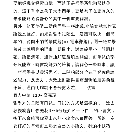
要把握機會探索自我，而這正是哲學系能夠幫助你
的。這不單單是為了大學四年，更是為了在更長久的
未來能夠過得舒心的其中一個重要關鍵。
另外，給要準備二階的同學一些建議:小論文就當作寫
論說文就好。如果對哲學很陌生，建議可以挑一個簡
單的、範圍小的哲學問題(ex:電車難題)，選一邊立場
然後去說明你的理由，題目小、討論範圍小、問題精
確、論點清楚、邏輯通順這幾項是關鍵。而筆試的部
分只能靠平時書寫能力的培養，請關心一些時事、讀
一些哲學書以靈活思考。二階的部分旨在了解你的論
述能力、反應力，大致上對話與書寫邏輯通順無前後
矛盾、理由明確就不會分數太差。 — 致甯
個人申請 110- 高嘉璐
哲學系的二階有口試。口試的方式是這樣的，一進去
教授就會叫你先花3～5分鐘介紹一下自己的小論文，
接下來會繞著你寫出來的小論文來做問答，所以一定
要好好的準備而且熟悉自己的小論文。我的小技巧