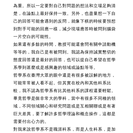
為重。所以一定要對自己對問題的想法和立場足夠清
楚，在論點上最好保持一致。另外，也盡量想一下自
己的回答可能會遇到的反問，就像下棋的時候要預想
到對手可能的回應一樣，減少現場應答時被問到腦袋
一片空白的可能性。
如果還有多餘的時間，教授可能還會問有關申請動機
等等的，我自己是有被問到。我認為保持誠實懇切的
態度回答還是最好的回答，也可以提自己希望在哲學
系學到甚麼或是感興趣的領域或論點等等。
哲學系在臺灣大眾的眼中還是有很多被誤解的地方，
可能常常被人看不起。但其實在校內和其他科系比
較，我不認為哲學系有比其他科系的課程還要輕鬆。
畢竟哲學是個非常大的學科，當中有很多不同種的領
域，不同領域關心和研究問題或是互相關聯或是有著
巨大差異，要了解許多哲學理論和概念操作，這都是
需要付出心力的。
對我來說哲學系不是職涯科系，而是人生科系，是加