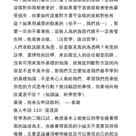
這樣對你我都會更好，那如果遵守道德規範會使他蒙
受損失，你要如何說服對方遵守這樣的規範對他有
益？如果用威脅的勒索的（你不⋯，我們就⋯），那
麼一旦你不看著他，這個人為的負面代價不一定會發
生時，他就會去做。（法哲學、政治哲學）
人們喜歡說眼見為憑，但是眼見真的為憑嗎？有意的
誤導、選擇性的詮釋、來自親近人的信任都是陷阱，
沒有可用來當作基礎的知識，就無從判斷對方說的內
容是不是半真半假，那我們又怎麼知道我們最早學到
的基礎知識，不是有心人塞給我們、希望我們照著他
所想的方式思考行動？無法驗證的事情，你要傾向相
信還是不信？（知識論、科學哲學）
最後，祝各位申請順利。 — 嘉璐
個人申請 110- 湯茂寅
哲學系的二階口試，教授基本上都會以同學在備審裡
面的論述為主。在備審裡面寫的小論文不需要寫得很
複雜，主要是論據清晰明確並且可以展現自己的想法