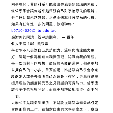
同是在於，其他科系可能會讓你感覺到知識的累積，
但哲學系會讓你越來越懷疑自己對事物原先的理解，
甚至感到越來越無知。這是兩個就讀哲學系的心得。
如果有任何進一步的問題，歡迎聯絡：
b07104020@ntu.edu.tw
。
感謝你的閱讀，祝申請順利。 — 孟芩
個人申請 109- 熊致甯
學哲學不只是讓自己思辨能力、邏輯與表達能力更
好，這是一個再塑造自我價值觀、認識自我的過程。
每一次面對不同思想、價值觀所做的選擇，都是更加
掌握自己的一小步。重要的是，比起讓自己學會永遠
駁倒別人或是去證明自己永遠是正確的，更應該是掌
握用理智的態度與異己之見對話的可貴能力。哲學應
該是要使你視野開闊，而非更加狹隘地看待生命中的
一切。
大學並不是職業訓練所，不是說從哪個系畢業就必定
會做那樣的工作。在相對自由的大學制度之下，應該