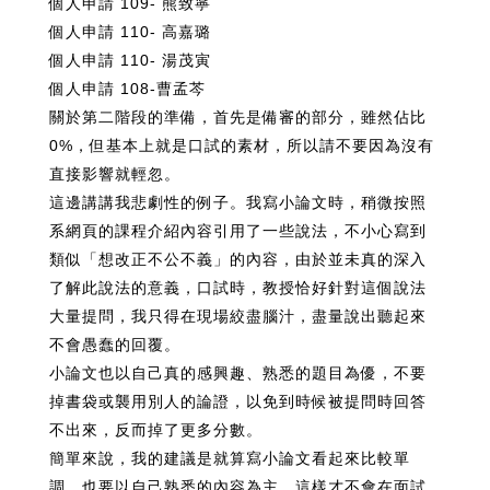
個人申請 109- 熊致寧
個人申請 110- 高嘉璐
個人申請 110- 湯茂寅
個人申請 108-曹孟芩
關於第二階段的準備，首先是備審的部分，雖然佔比
0%，但基本上就是口試的素材，所以請不要因為沒有
直接影響就輕忽。
這邊講講我悲劇性的例子。我寫小論文時，稍微按照
系網頁的課程介紹內容引用了一些說法，不小心寫到
類似「想改正不公不義」的內容，由於並未真的深入
了解此說法的意義，口試時，教授恰好針對這個說法
大量提問，我只得在現場絞盡腦汁，盡量說出聽起來
不會愚蠢的回覆。
小論文也以自己真的感興趣、熟悉的題目為優，不要
掉書袋或襲用別人的論證，以免到時候被提問時回答
不出來，反而掉了更多分數。
簡單來說，我的建議是就算寫小論文看起來比較單
調，也要以自己熟悉的內容為主，這樣才不會在面試