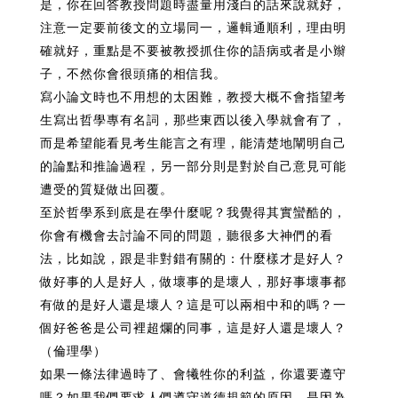
是，你在回答教授問題時盡量用淺白的話來說就好，
注意一定要前後文的立場同一，邏輯通順利，理由明
確就好，重點是不要被教授抓住你的語病或者是小辮
子，不然你會很頭痛的相信我。
寫小論文時也不用想的太困難，教授大概不會指望考
生寫出哲學專有名詞，那些東西以後入學就會有了，
而是希望能看見考生能言之有理，能清楚地闡明自己
的論點和推論過程，另一部分則是對於自己意見可能
遭受的質疑做出回覆。
至於哲學系到底是在學什麼呢？我覺得其實蠻酷的，
你會有機會去討論不同的問題，聽很多大神們的看
法，比如說，跟是非對錯有關的：什麼樣才是好人？
做好事的人是好人，做壞事的是壞人，那好事壞事都
有做的是好人還是壞人？這是可以兩相中和的嗎？一
個好爸爸是公司裡超爛的同事，這是好人還是壞人？
（倫理學）
如果一條法律過時了、會犧牲你的利益，你還要遵守
嗎？如果我們要求人們遵守道德規範的原因，是因為