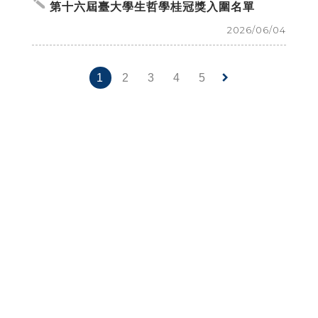
create
第十六屆臺大學生哲學桂冠獎入圍名單
2026/06/04
keyboard_arrow_right
1
2
3
4
5