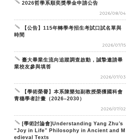
create
2026哲學系順奕獎學金申請公告
2026/08/04
create
【公告】115年轉學考招生考試口試名單與
時間
2026/07/15
create
臺大畢業生流向追蹤調查啟動，誠摯邀請畢
業校友參與填答
2026/07/03
create
【學術榮譽】本系陳樂知副教授榮獲國科會
青穗學者計畫（2026–2030）
2026/07/02
create
[學術討論會]Understanding Yang Zhu’s
“Joy in Life” Philosophy in Ancient and M
edieval Texts