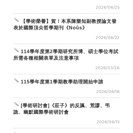
2026/06/25
create
【學術榮譽】賀！本系陳樂知副教授論文發
表於國際頂尖哲學期刊《Noûs》
2026/06/22
create
114學年度第2學期研究所博、碩士學位考試
所需各種相關表單及注意事項
2026/03/26
create
115學年度第1學期教學助理開始申請
2026/06/16
create
[學術研討會]《莊子》的反諷、荒謬、弔
詭、幽默國際學術研討會
2026/06/15