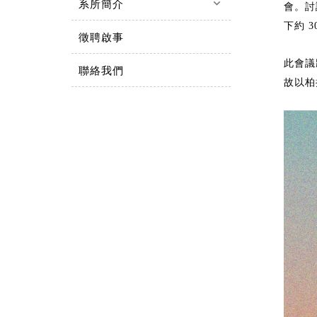
keyboard_arrow_down
系所簡介
會。討
下約
3
徵聘啟事
此會議
聯絡我們
故以柏