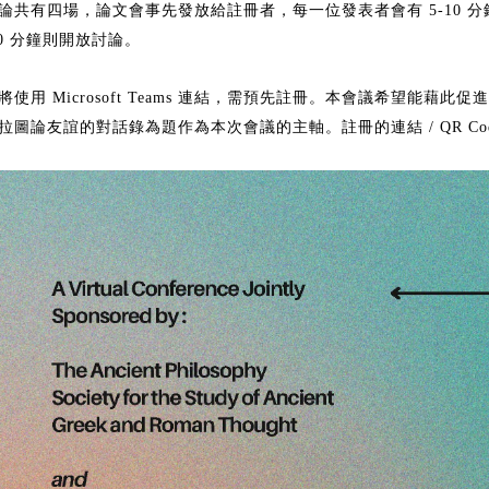
論共有四場，論文會事先發放給註冊者，每一位發表者會有
分
5-10
分鐘則開放討論。
0
將使用
連結，需預先註冊。本會議希望能藉此促進
Microsoft Teams
拉圖論友誼的對話錄為題作為本次會議的主軸。註冊的連結
/ QR C