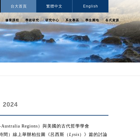
台大首頁
繁體中文
English
修業課程
學術研究
研究中心
系友專區
學生園地
各式資源
, 2024
）與美國的古代哲學學會
a-Australia Regions
時間）線上舉辦柏拉圖《呂西斯（
）》篇的討論
Lysis