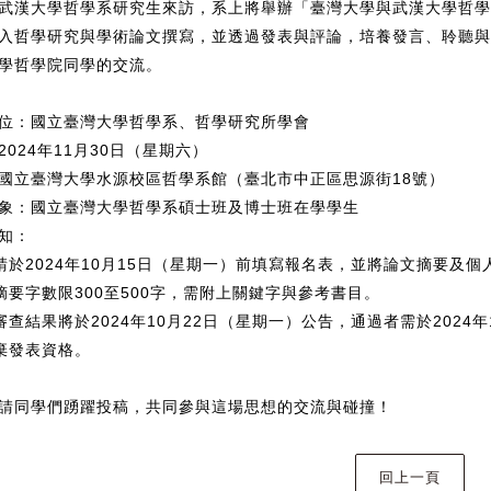
武漢大學哲學系研究生來訪，系上將舉辦「臺灣大學與武漢大學哲學
入哲學研究與學術論文撰寫，並透過發表與評論，培養發言、聆聽與
學哲學院同學的交流。
位：國立臺灣大學哲學系、哲學研究所學會
2024年11月30日（星期六）
國立臺灣大學水源校區哲學系館（臺北市中正區思源街18號）
象：國立臺灣大學哲學系碩士班及博士班在學學生
知：
請於2024年10月15日（星期一）前填寫報名表，並將論文摘要及
摘要字數限300至500字，需附上關鍵字與參考書目。
審查結果將於2024年10月22日（星期一）公告，通過者需於2024
棄發表資格。
請同學們踴躍投稿，共同參與這場思想的交流與碰撞！