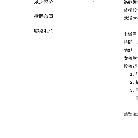
keyboard_arrow_down
系所簡介
為歡迎
積極投
徵聘啟事
武漢大
聯絡我們
主辦單
時間：
地點：
徵稿對
投稿須
誠摯邀