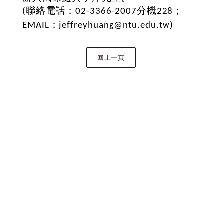
聯絡電話：
分機
；
(
02-3366-2007
228
：
EMAIL
jeffreyhuang@ntu.edu.tw)