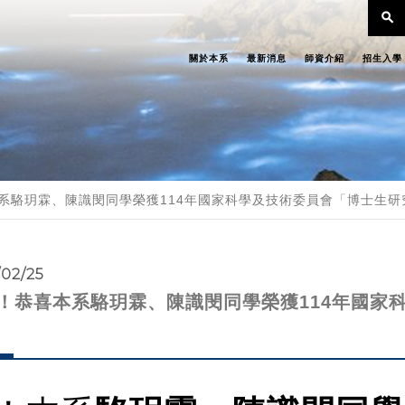
search
關於本系
最新消息
師資介紹
招生入學
系駱玥霖、陳識閔同學榮獲114年國家科學及技術委員會「博士生研
/02/25
！恭喜本系駱玥霖、陳識閔同學榮獲114年國家