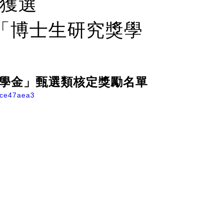
獲選
會「博士生研究獎學
獎學金」甄選類核定獎勵名單
f4ce47aea3