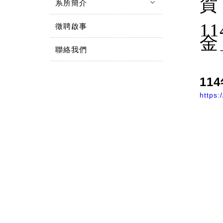
賀
keyboard_arrow_down
系所簡介
1
徵聘啟事
金
聯絡我們
1
https: