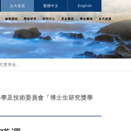
台大首頁
繁體中文
English
修業課程
學術研究
研究中心
系友專區
學生園地
各式資源
究獎學金」
科學及技術委員會「博士生研究獎學