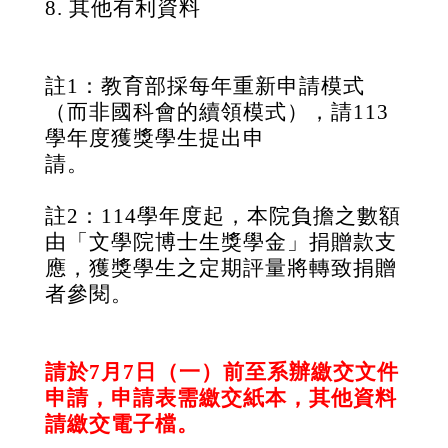
8.
其他有利資料
註
1
：教育部採每年重新申請模式
（而非國科會的續領模式），請
113
學年度獲獎學生提出申
請。
註
2
：
114
學年度起，本院負擔之數額
由「文學院博士生獎學金」捐贈款支
應，獲獎學生之定期評量將轉致捐贈
者參閱。
請於
7
月7日（一）前至系辦繳交文件
申請，申請表需繳交紙本，其他資料
請繳交電子檔。