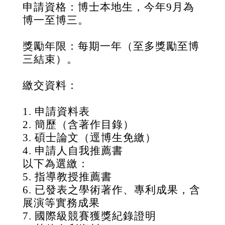
申請資格：博士本地生，今年
9
月為
博一至博三。
獎勵年限：每期一年（至多獎勵至博
三結束）。
繳交資料：
1. 申請資料表
2.
簡歷（含著作目錄）
3.
碩士論文（逕博生免繳）
4.
申請人自我推薦書
以下為選繳：
5.
指導教授推薦書
6.
已發表之學術著作、專利成果，含
展演等實務成果
7.
國際級競賽獲獎紀錄證明